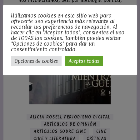
nos involucramos, sea por ideología política,
patriotismo o religión. A partir de este año 2020,
quienes dictan el orden mundial saben ya que
Utilizamos cookies en este sitio web para
ofrecerte una experiencia más relevante al
somos obedientes, que enseguida nos amoldamos …
recordar tus preferencias de navegación. Al
hacer clic en "Aceptar todas", consientes el uso
de TODAS las cookies. También puedes visitar
"Opciones de cookies" para dar un
consentimiento controlado.
Opciones de cookies
Aceptar todas
ALICIA ROSELL PERIODISMO DIGITAL
ARTÍCULOS DE OPINIÓN
ARTÍCULOS SOBRE CINE
CINE
CINE Y LITERATURA
CRÍTICAS