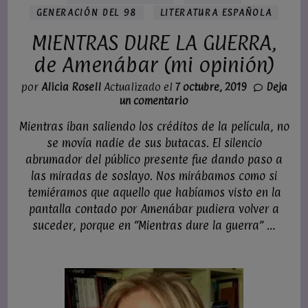
GENERACIÓN DEL 98
LITERATURA ESPAÑOLA
MIENTRAS DURE LA GUERRA,
de Amenábar (mi opinión)
por
Alicia Rosell
Actualizado el
7 octubre, 2019
Deja
en
un comentario
MIENTRAS
Mientras iban saliendo los créditos de la película, no
DURE
LA
se movía nadie de sus butacas. El silencio
GUERRA,
abrumador del público presente fue dando paso a
de
las miradas de soslayo. Nos mirábamos como si
Amenábar
temiéramos que aquello que habíamos visto en la
(mi
pantalla contado por Amenábar pudiera volver a
opinión)
suceder, porque en “Mientras dure la guerra” …