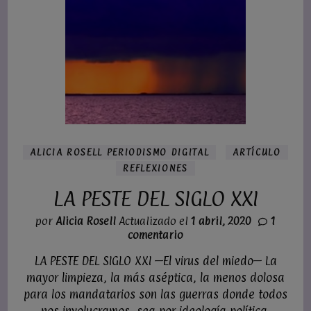
ALICIA ROSELL PERIODISMO DIGITAL
ARTÍCULO
REFLEXIONES
LA PESTE DEL SIGLO XXI
por
Alicia Rosell
Actualizado el
1 abril, 2020
1
en
comentario
LA
LA PESTE DEL SIGLO XXI —El virus del miedo— La
PESTE
DEL
mayor limpieza, la más aséptica, la menos dolosa
SIGLO
para los mandatarios son las guerras donde todos
XXI