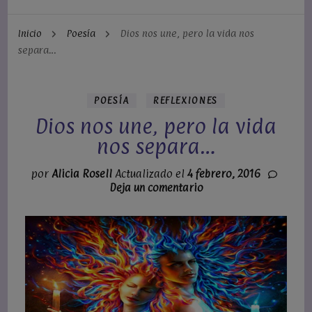
Inicio
Poesía
Dios nos une, pero la vida nos
separa…
POESÍA
REFLEXIONES
Dios nos une, pero la vida
nos separa…
por
Alicia Rosell
Actualizado el
4 febrero, 2016
en
Deja un comentario
Dios
nos
une,
pero
la
vida
nos
separa…