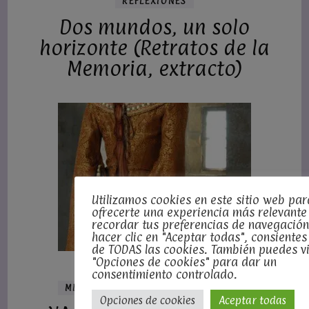
REFLEXIONES
Dos mundos, un solo
horizonte (Retratos de la
Memoria, extracto)
Utilizamos cookies en este sitio web par
ofrecerte una experiencia más relevante
recordar tus preferencias de navegación
hacer clic en "Aceptar todas", consientes
de TODAS las cookies. También puedes vi
"Opciones de cookies" para dar un
EXTRACTOS POÉTICOS
consentimiento controlado.
MIS LIBROS PUBLICADOS
POESÍA
Opciones de cookies
Aceptar todas