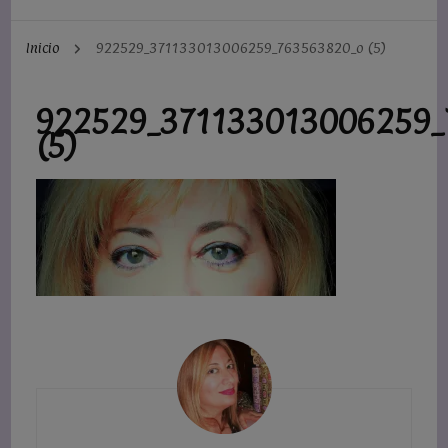
Inicio
922529_371133013006259_763563820_o (5)
922529_371133013006259_
(5)
Navegación
de
entradas