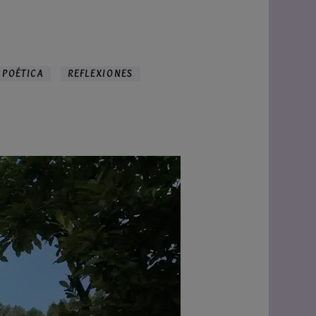
 POÉTICA
REFLEXIONES
en
“LAS
NANAS
DEL
MIRLO”