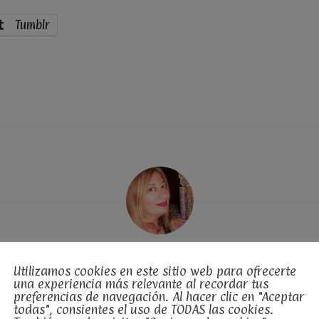
Tumblr
Sobre el autor
Utilizamos cookies en este sitio web para ofrecerte
una experiencia más relevante al recordar tus
ero, sobre todo, soy escritora. Durante años, en mi edad ad
preferencias de navegación. Al hacer clic en "Aceptar
amino tomó veredas como la de agente literario y la edición.
todas", consientes el uso de TODAS las cookies.