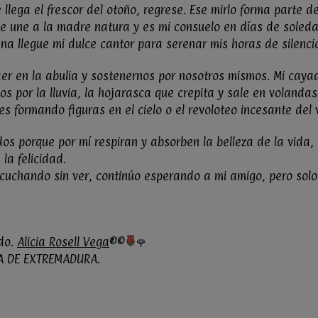
 llega el frescor del otoño, regrese. Ese mirlo forma parte d
e une a la madre natura y es mi consuelo en días de soled
na llegue mi dulce cantor para serenar mis horas de silencio
aer en la abulia y sostenernos por nosotros mismos. Mi caya
os por la lluvia, la hojarasca que crepita y sale en volandas
es formando figuras en el cielo o el revoloteo incesante del
idos porque por mí respiran y absorben la belleza de la vida
la felicidad.
cuchando sin ver, continúo esperando a mi amigo, pero solo
do.
Alicia Rosell Vega
®
©
🌹
DÍA DE EXTREMADURA.