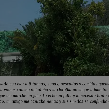
clado con olor a fritangas, sopas, pescados y comidas quema
 vamos camino del otoño y la clorofila no llegue a inundar m
e me marché en julio. Lo echo en falta y lo necesito tanto c
ido, m
i amigo me cantaba nanas y sus silbidos se confundían