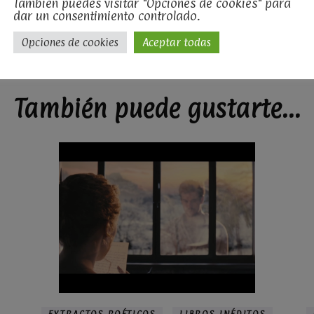
También puedes visitar "Opciones de cookies" para
perder mis 'trazos literarios' en la maraña de mi desmemoria
dar un consentimiento controlado.
Opciones de cookies
Aceptar todas
También puede gustarte...