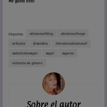
Me gusta esto:
aliciarosellblog
aliciarosellvega
Etiquetas:
artículos
femicidios
literaturaaliciarosell
malostratosmujer
mujer
mujeres
violencia de género
Navegación
de
entradas
Sobre el autor