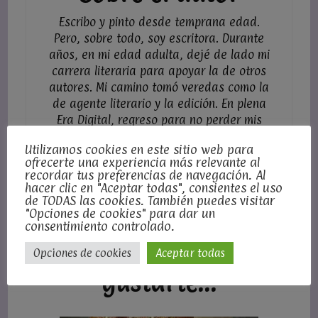
Escribo y pinto desde temprana edad.
Pero, sobre todo, soy escritora. Durante
años, en mi edad adulta, dejé de lado mi
carrera literaria para apoyar la de otros
autores. Mi camino tomó veredas como la
de agente literario y la edición. En plena
Era Digital, regreso para no perder mis
'trazos literarios' en la maraña de mi
Utilizamos cookies en este sitio web para
desmemoria.
ofrecerte una experiencia más relevante al
recordar tus preferencias de navegación. Al
hacer clic en "Aceptar todas", consientes el uso
de TODAS las cookies. También puedes visitar
"Opciones de cookies" para dar un
consentimiento controlado.
También puede
Opciones de cookies
Aceptar todas
gustarte...