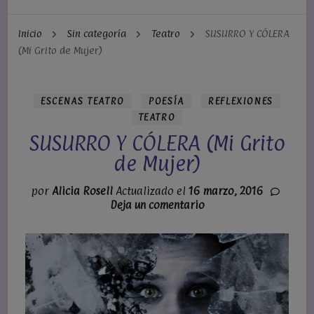
Inicio
Sin categoría
Teatro
SUSURRO Y CÓLERA
(Mi Grito de Mujer)
ESCENAS TEATRO
POESÍA
REFLEXIONES
TEATRO
SUSURRO Y CÓLERA (Mi Grito
de Mujer)
por
Alicia Rosell
Actualizado el
16 marzo, 2016
en
Deja un comentario
SUSURRO
Y
CÓLERA
(Mi
Grito
de
Mujer)