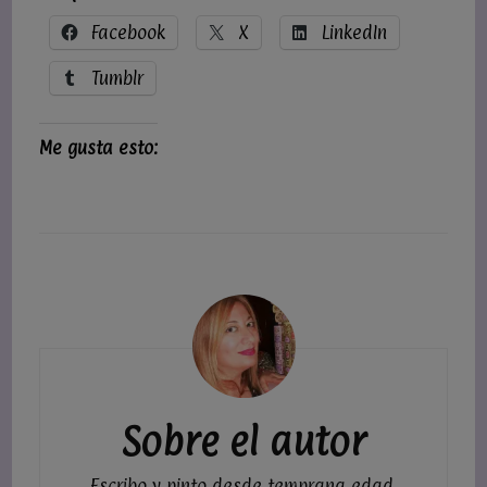
Facebook
X
LinkedIn
Tumblr
Me gusta esto:
Navegación
de
entradas
Sobre el autor
Escribo y pinto desde temprana edad.