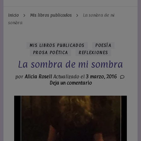
Inicio
Mis libros publicados
La sombra de mi
sombra
MIS LIBROS PUBLICADOS
POESÍA
PROSA POÉTICA
REFLEXIONES
La sombra de mi sombra
por
Alicia Rosell
Actualizado el
3 marzo, 2016
en
Deja un comentario
La
sombra
de
mi
sombra