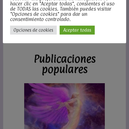
Una mujer así, no es una
hacer clic en "Aceptar todas", consientes el uso
de TODAS las cookies. También puedes visitar
mujer cualquiera
"Opciones de cookies" para dar un
consentimiento controlado.
Opciones de cookies
Aceptar todas
Publicaciones
populares