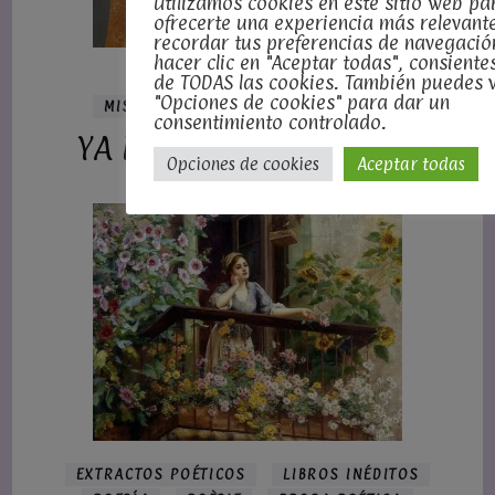
Utilizamos cookies en este sitio web pa
ofrecerte una experiencia más relevante
recordar tus preferencias de navegación
hacer clic en "Aceptar todas", consiente
de TODAS las cookies. También puedes v
EXTRACTOS POÉTICOS
"Opciones de cookies" para dar un
MIS LIBROS PUBLICADOS
POESÍA
consentimiento controlado.
YA NO CUENTO LOS DÍAS
Opciones de cookies
Aceptar todas
EXTRACTOS POÉTICOS
LIBROS INÉDITOS