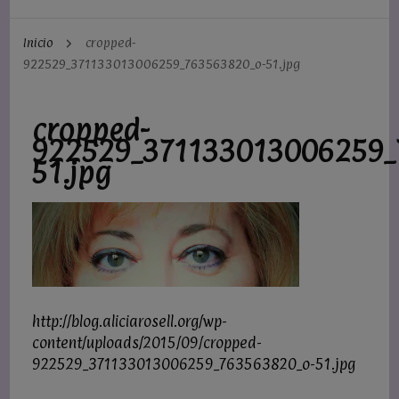
Inicio
cropped-
922529_371133013006259_763563820_o-51.jpg
cropped-
922529_371133013006259_
51.jpg
http://blog.aliciarosell.org/wp-
content/uploads/2015/09/cropped-
922529_371133013006259_763563820_o-51.jpg