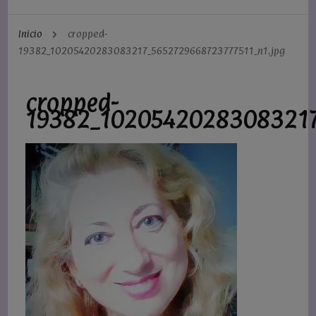
Inicio
cropped-
19382_10205420283083217_5652729668723777511_n1.jpg
cropped-
19382_10205420283083217