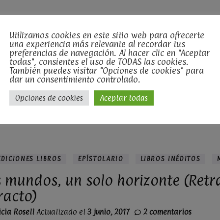
Utilizamos cookies en este sitio web para ofrecerte
una experiencia más relevante al recordar tus
preferencias de navegación. Al hacer clic en "Aceptar
ETIQUETA
todas", consientes el uso de TODAS las cookies.
También puedes visitar "Opciones de cookies" para
mundos
dar un consentimiento controlado.
Opciones de cookies
Aceptar todas
EDICIONES LIBROS
EPÍSTOLARIO
LIBROS INÉDITOS
 mundos, un solo horizonte (Retr
racto)
en
icia Rosell
Actualizado el
3 junio, 2017
2 comentarios