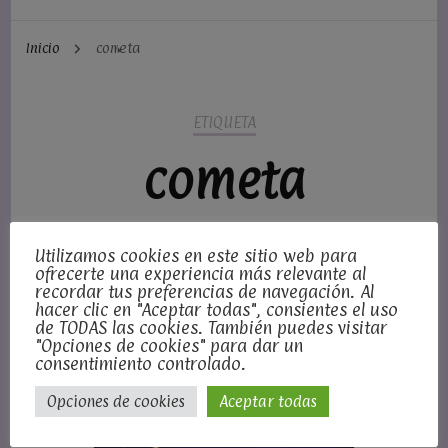
Inicio
cometa
ETIQUETA
cometa
Utilizamos cookies en este sitio web para
Mostrando
1 Resultado(s)
ofrecerte una experiencia más relevante al
recordar tus preferencias de navegación. Al
hacer clic en "Aceptar todas", consientes el uso
de TODAS las cookies. También puedes visitar
"Opciones de cookies" para dar un
consentimiento controlado.
Opciones de cookies
Aceptar todas