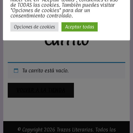
de TODAS las cookies. También puedes visitar
"Opciones de cookies" para dar un
Inicio
Carrito
consentimiento controlado.
Opciones de cookies
Aceptar todas
Carrito
Tu carrito está vacío.
VOLVER A LA TIENDA
© Copyright 2026
Trazos Literarios
. Todos los